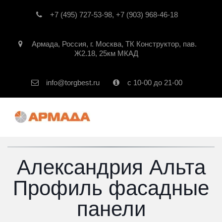
+7 (495) 727-53-98
,
+7 (903) 968-46-18
Армада
,
Россия
,
г. Москва
,
ТК Конструктор, пав.
Ж2.18, 25км МКАД
info@torgbest.ru
с 10-00 до 21-00
Александрия Альта
Профиль фасадные
панели