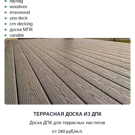
faynag
woodvex
imexwood
uno deck
cm decking
доска МПК
vandek
ТЕРРАСНАЯ ДОСКА ИЗ ДПК
Доска ДПК для террасных настилов
от 280 руб/м.п.