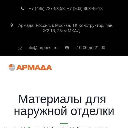
+7 (495) 727-53-98
,
+7 (903) 968-46-18
Армада
,
Россия
,
г. Москва
,
ТК Конструктор, пав.
Ж2.18, 25км МКАД
info@torgbest.ru
с 10-00 до 21-00
Материалы для 
наружной отделки