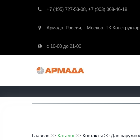
+7 (495) 727-53-98
,
+7 (903) 968-46-18
Армада
,
Россия
,
г. Москва
,
ТК Конструктор
с 10-00 до 21-00
Главная
>>
Каталог
>>
Контакты
>>
Для наружно