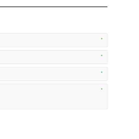
*
*
*
*