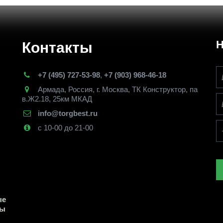
Н
Контакты
+7 (495) 727-53-98
,
+7 (903) 968-46-18
Армада
,
Россия
,
г. Москва
,
ТК Конструктор, па
в.Ж2.18, 25км МКАД
info@torgbest.ru
с 10-00 до 21-00
е 
ы 