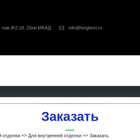
, пав.Ж2.18, 25км МКАД
info@torgbest.ru
Заказать
й отделки
>>
Для внутренней отделки
>>
 Заказать