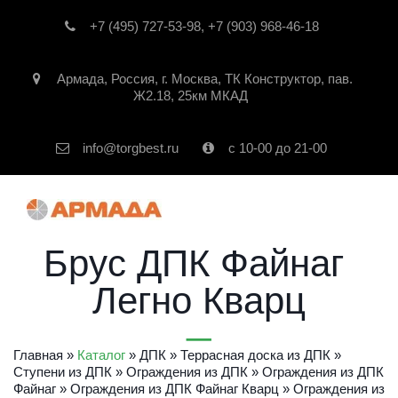
+7 (495) 727-53-98
,
+7 (903) 968-46-18
Армада
,
Россия
,
г. Москва
,
ТК Конструктор, пав.
Ж2.18, 25км МКАД
info@torgbest.ru
с 10-00 до 21-00
Брус ДПК Файнаг 
Легно Кварц
Главная
 » 
Каталог
 » 
ДПК
 » 
Террасная доска из ДПК
 » 
Ступени из ДПК
 » 
Ограждения из ДПК
 » 
Ограждения из ДПК 
Файнаг
» 
Ограждения из ДПК Файнаг Кварц
» 
Ограждения из 