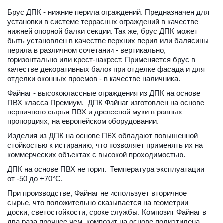
Брус ДПК - нижние перила ограждений. Предназначен для 
установки в системе террасных ограждений в качестве 
нижней опорной балки секции. Так же, брус ДПК может 
быть установлен в качестве верхних перил или балясины 
перила в различном сочетании - вертикально, 
горизонтально или крест-накрест. Применяется брус в 
качестве декоративных балок при отделке фасада и для 
отделки оконных проемов - в качестве наличника.
Файнаг - высококлассные ограждения из ДПК на основе 
ПВХ класса Премиум.  ДПК Файнаг изготовлен на основе 
первичного сырья ПВХ и древесной муки в равных 
пропорциях, на европейском оборудовании. 
Изделия из ДПК на основе ПВХ обладают повышенной 
стойкостью к истиранию, что позволяет применять их на 
коммерческих объектах с высокой проходимостью. 
ДПК на основе ПВХ не горит.  Температура эксплуатации 
от -50 до +70°С. 
При производстве, Файнаг не использует вторичное 
сырье, что положительно сказывается на геометрии 
доски, светостойкости, сроке службы. Композит Файнаг в 
два раза прочнее чем, композит на основе полиэтилена.