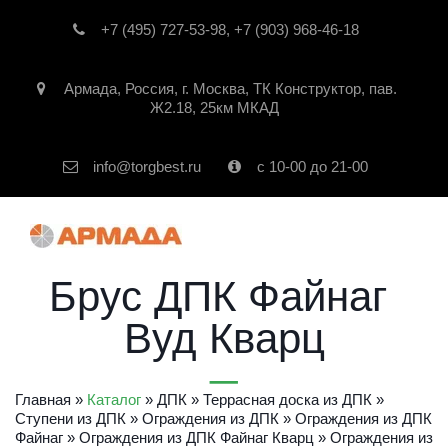
+7 (495) 727-53-98
,
+7 (903) 968-46-18
Армада
,
Россия
,
г. Москва
,
ТК Конструктор, пав.
Ж2.18, 25км МКАД
info@torgbest.ru
с 10-00 до 21-00
Брус ДПК Файнаг 
Вуд Кварц
Главная
 » 
Каталог
 » 
ДПК
 » 
Террасная доска из ДПК
 » 
Ступени из ДПК
 » 
Ограждения из ДПК
 » 
Ограждения из ДПК 
Файнаг
» 
Ограждения из ДПК Файнаг Кварц
» 
Ограждения из 