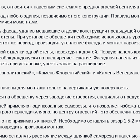
ку, относятся к навесным системам с предполагаемой вентиляц
 любого здания, независимо от его конструкции. Правила монта
имися моментами.
ь фасад, удалив мешающие отделке конструкции предыдущей об
стены. При установке обрешетки необходимо использовать уров
 этот же период, производят утепление фасада и монтаж парои
й отделки одной стены, переходят к другой. Первую панель крепя
блюдаядопуски на расширение - сжатие. Фасадная панель из по
реть при установке, учесть запас на расширение.
еаполитанский», «Камень Флорентийский» и «Камень Венецианс
значены для монтажа только на вертикальную поверхность. 
я на обрешетку через заводские отверстия, специально преду
ей применяют оцинкованные саморезы, что позволяет избежать 
рого перпендикулярно, по центру отверстий - это обеспечит в
но прижимать к нижней. Необходимо оставлять зазор 1,5-2 мм 
повредить производя монтаж.
мо оставлять расстояние между шляпкой самореза и панелью -