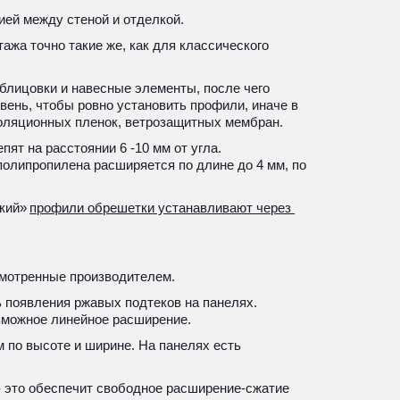
ией между стеной и отделкой.
жа точно такие же, как для классического 
лицовки и навесные элементы, после чего 
ень, чтобы ровно установить профили, иначе в 
золяционных пленок, ветрозащитных мембран.
т на расстоянии 6 -10 мм от угла. 
липропилена расширяется по длине до 4 мм, по 
кий» 
профили обрешетки устанавливают через 
смотренные производителем.
появления ржавых подтеков на панелях. 
озможное линейное расширение.
по высоте и ширине. На панелях есть 
 это обеспечит свободное расширение-сжатие 