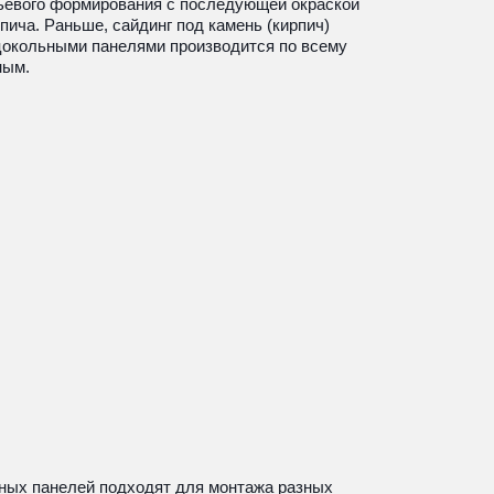
ьевого формирования с последующей окраской 
ча. Раньше, сайдинг под камень (кирпич) 
цокольными панелями производится по всему 
ным.
ных панелей подходят для монтажа разных 