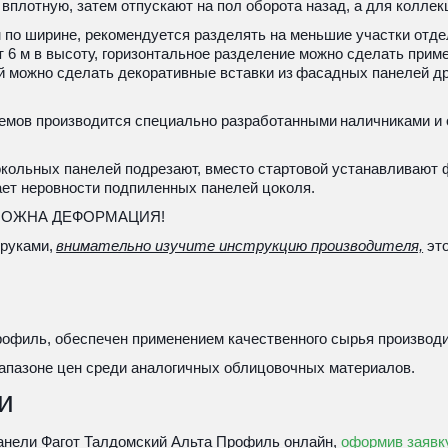
вплотную, затем отпускают на пол оборота назад, а для коллек
о ширине, рекомендуется разделять на меньшие участки отдел
 6 м в высоту, горизонтальное разделение можно сделать приме
 можно сделать декоративные вставки из 
фасадных панелей
 д
оемов производится специально разработанными 
наличниками и 
цокольных панелей подрезают, вместо стартовой устанавливают
ет неровности подпиленных панелей цоколя.
МОЖНА ДЕФОРМАЦИЯ!
руками, 
внимательно изучите инструкцию производителя,
 эт
филь, обеспечен применением качественного сырья производит
апазоне цен среди аналогичных облицовочных материалов.
и
анели Фагот Талдомский 
Альта Профиль онлайн
, 
оформив заявк