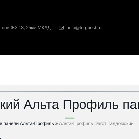
, пав.Ж2.18, 25км МКАД
info@torgbest.ru
кий Альта Профиль п
е панели Альта-Профиль
»
Альта-Профиль Фагот Талдомский