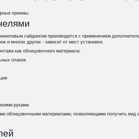
ерные проемы.
нелями
иниловым сайдингом производится с применением дополнительн
к и многих других - зависит от мест установки.
тажа как облицовочного материала:
ьных планок
ции
своими руками
ыми облицовочными материалами, позволяющими получить вид стр
лей