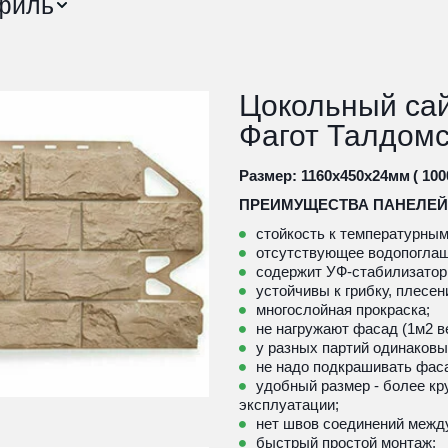
филь
Цокольный сай
Фагот Талдом
Размер: 1160х450х24мм 
( 10
ПРЕИМУЩЕСТВА ПАНЕЛЕЙ "
стойкость к температурным
отсутствующее водопоглащ
содержит УФ-стабилизатор
устойчивы к грибку, плесен
многослойная прокраска;
не нагружают фасад (1м2 ве
у разных партий одинаковый
не надо подкрашивать фас
удобный размер - более кр
эксплуатации; 
нет швов соединений межд
быстрый простой монтаж;