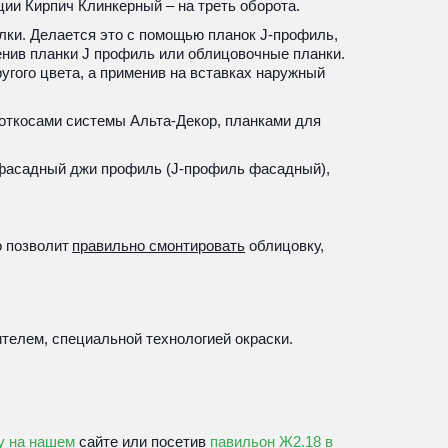
ции Кирпич Клинкерный – на треть оборота.
ки. Делается это с помощью планок J-профиль, 
нив планки J профиль или облицовочные планки. 
ругого цвета, а применив на вставках наружный 
откосами системы Альта-Декор, планками для 
 фасадный джи профиль (J-профиль фасадный), 
о позволит 
правильно смонтировать
 облицовку, 
елем, специальной технологией окраски. 
у на нашем
 сайте или посетив 
павильон Ж2.18 в 