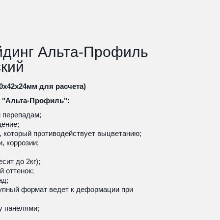
динг Альта-Профиль 
ский
00х42х24мм для расчета)
Альта-Профиль":
 перепадам;
ение;
, который противодействует выцветанию;
и, коррозии;
сит до 2кг); 
 оттенок; 
ад;
упный формат ведет к деформации при 
у панелями;