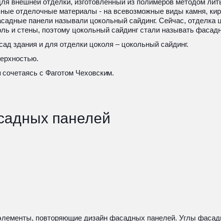
ля внешней отделки, изготовленный из полимеров методом лит
ные отделочные материалы - на всевозможные виды камня, кирпи
асадные панели называли цокольный сайдинг. Сейчас, отделка 
ль и стены, поэтому цокольный сайдинг стали называть фасад
сад здания и для отделки цоколя – цокольный сайдинг. 
ерхностью. 
я
 сочетаясь с Фаготом Чеховски
м
.
садных панелей
 элементы, повторяющие дизайн фасадных панелей. Углы фасад