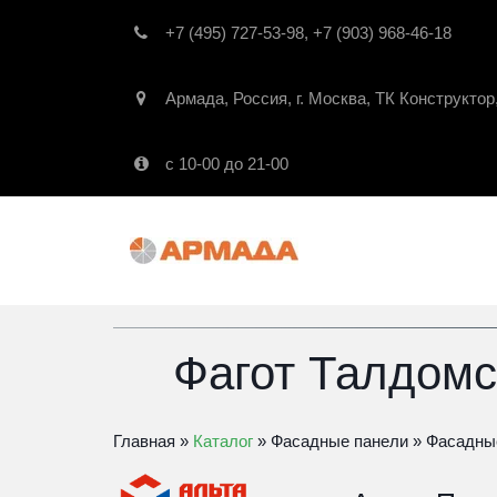
+7 (495) 727-53-98
,
+7 (903) 968-46-18
Армада
,
Россия
,
г. Москва
,
ТК Конструктор
с 10-00 до 21-00
Фагот Талдомс
Главная
» 
Каталог
 » 
Фасадные панели
» 
Фасадны