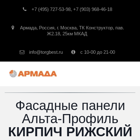
+7 (495) 727-53-98
,
+7 (903) 968-46-18
Армада
,
Россия
,
г. Москва
,
ТК Конструктор, пав.
Ж2.18, 25км МКАД
info@torgbest.ru
с 10-00 до 21-00
Фасадные панели
Альта-Профиль
КИРПИЧ РИЖСКИЙ