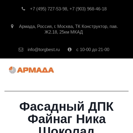
+7 (495) 727-53-98
,
+7 (903) 968-46-18
Армада
,
Россия
,
г. Москва
,
ТК Конструктор, пав.
Ж2.18, 25км МКАД
info@torgbest.ru
с 10-00 до 21-00
Фасадный ДПК
Файнаг Ника
Шоколад