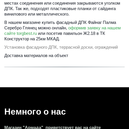
местах соединения или соединения закрываются уголком 
ДПК. Так же, подходят пластиковые планки от сайдинга 
винилового или металлического. 
В нашем магазине к
упить фасадный ДПК Файнаг Палма 
Серебро
Глянец
 можно онлайн, 
оформив заявку на нашем 
сайте torgbest.ru
 или 
посетив павильон Ж2.18 в ТК 
Конструктор на 25км МКАД
. 
Установка фасадного ДПК, террасной доски, ограждений
Доставка материалов на объект
Немного о нас 
Магазин "Армада"  приветствует вас на сайте 