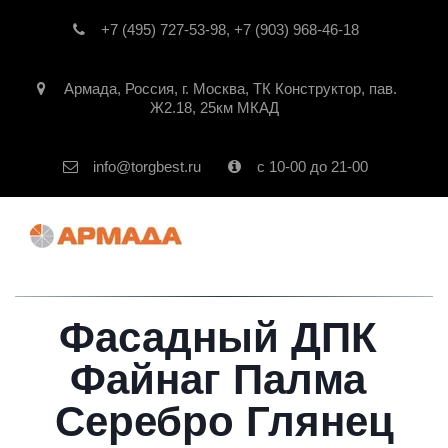
+7 (495) 727-53-98
,
+7 (903) 968-46-18
Армада
,
Россия
,
г. Москва
,
ТК Конструктор, пав.
Ж2.18, 25км МКАД
info@torgbest.ru
с 10-00 до 21-00
Фасадный ДПК 
Файнаг Палма 
Серебро Глянец