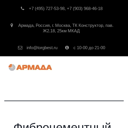
+7 (495) 727-53-98
,
+7 (903) 968-46-18
Армада
,
Россия
,
г. Москва
,
ТК Конструктор, пав.
Ж2.18, 25км МКАД
info@torgbest.ru
с 10-00 до 21-00
Фиброцементный 