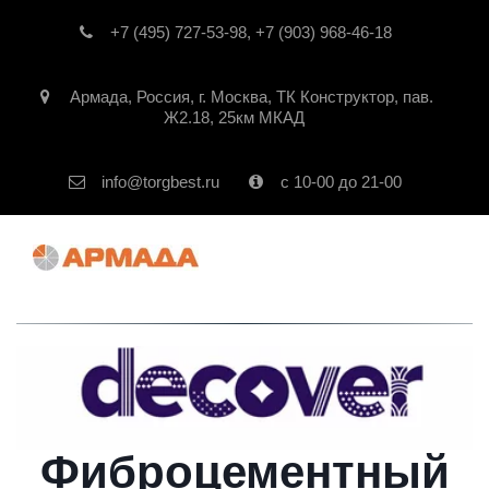
+7 (495) 727-53-98
,
+7 (903) 968-46-18
Армада
,
Россия
,
г. Москва
,
ТК Конструктор, пав.
Ж2.18, 25км МКАД
info@torgbest.ru
с 10-00 до 21-00
Фиброцементный