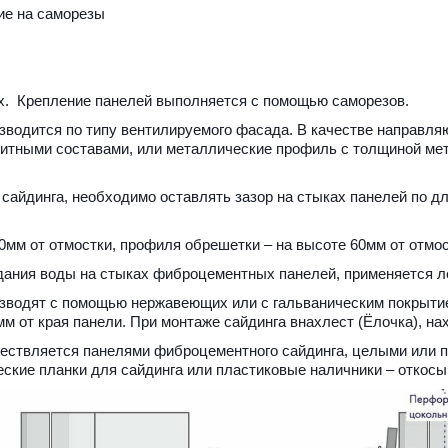
ие на саморезы
х.  Крепление панелей выполняется с помощью саморезов. 
зводится по типу вентилируемого фасада. В качестве направля
итными составами, или металлические профиль с толщиной мета
айдинга, необходимо оставлять зазор на стыках панелей по дл
0мм от отмостки, профиля обрешетки – на высоте 60мм от отмос
дания воды на стыках фиброцементных панелей, применяется 
зводят с помощью нержавеющих или с гальваническим покрытие
м от края панели. При монтаже сайдинга внахлест (Ёлочка), на
ществляется панелями фиброцементного сайдинга, целыми или
ские планки для сайдинга или пластиковые наличники – откосы