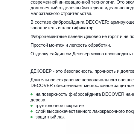
современной инновационной технологии. Это экол
долговечный отделочныйматериал идеально подх
малоэтажного строительства.
В составе фибросайдинга DECOVER: армирующее 
заполнитель и пластификатор. 
Фиброцементные панели Дековер не горят и не п
Простой монтаж и легкость обработки.
Отделку сайдингом Дековер можно производить п
ДЕКОВЕР - это безопасность, прочность и долго
Длительное сохранение первоначального внешнег
DECOVER обеспечивает многослойное защитное 
на поверхность фибросайдинга DECOVER нане
дерева
грунтовочное покрытие
слой высококачественного лакокрасочного пок
защитный лак