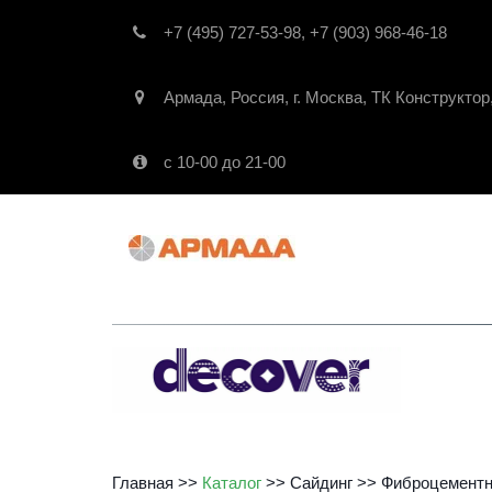
+7 (495) 727-53-98
,
+7 (903) 968-46-18
Армада
,
Россия
,
г. Москва
,
ТК Конструктор
с 10-00 до 21-00
Главная
 >> 
Каталог
 >> 
Сайдинг
 >> 
Фиброцементн