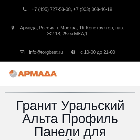
+7 (495) 727-53-98
,
+7 (903) 968-46-18
Армада
,
Россия
,
г. Москва
,
ТК Конструктор, пав.
Ж2.18, 25км МКАД
info@torgbest.ru
с 10-00 до 21-00
Гранит Уральский
Альта Профиль
Панели для