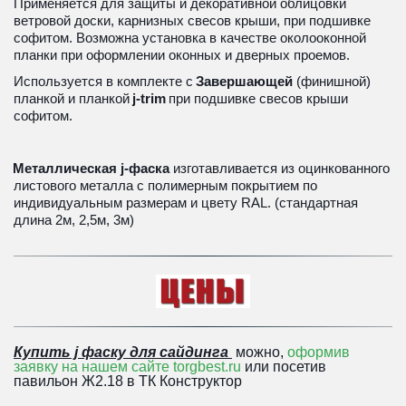
Применяется для защиты и декоративной облицовки 
ветровой доски, карнизных свесов крыши, при подшивке 
софитом. Возможна установка в качестве околооконной 
планки при оформлении оконных и дверных проемов.
Используется в комплекте с 
Завершающей
 (финишной) 
планкой и планкой
j-trim
при подшивке свесов крыши 
софитом.
Металлическая j-фаска 
изготавливается из оцинкованного 
листового металла с полимерным покрытием по 
индивидуальным размерам и цвету RAL. (стандартная 
длина 2м, 2,5м, 3м)
Купить j фаску для сайдинга
 можно, 
оформив 
заявку на нашем сайте torgbest.ru
 или 
посетив 
павильон Ж2.18 в ТК Конструктор 