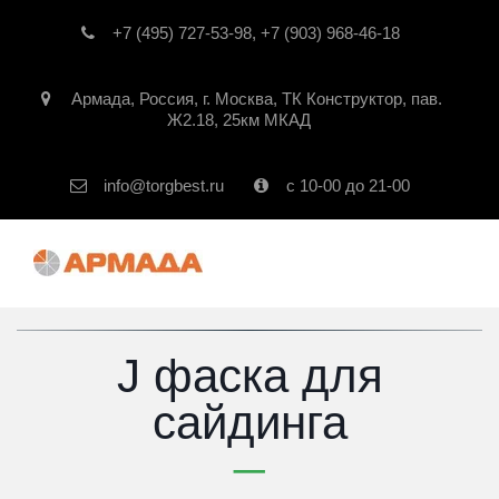
+7 (495) 727-53-98
,
+7 (903) 968-46-18
Армада
,
Россия
,
г. Москва
,
ТК Конструктор, пав.
Ж2.18, 25км МКАД
info@torgbest.ru
с 10-00 до 21-00
J фаска для
сайдинга