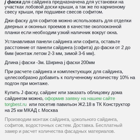
j фаска
 для сайдинга предназначена для установки на 
участках лобовой доски крыши, а так же по карнизному 
свесу крыши, при подшивке свесов софитом.
Джи фаску для софитов можно использовать для отделки 
дверных и оконных проемов в качестве околооконной 
планки если необходим узкий наличник вокруг окна.
Устанавливая панели сайдинга или софита, оставьте 
расстояние от панели сайдинга (софита) до фаски от 2 до 
6мм (монтаж летом 2-3 мм, зимой 3-6 мм).
Длина j фаски -3м. Ширина j фаски 200мм
При расчете сайдинга и комплектующих для сайдинга, 
целесообразно добавить к полученному количеству 10% на 
подгон при монтаже. 
Купить J фаску, сайдинг или заказать облицовку дома 
сайдингом можно, 
оформив заявку на нашем сайте 
torgbest.ru
  или 
посетив павильон Ж2.18 в ТК Конструктор 
на 25 км МКАД г. Москва
Производим монтаж сайдинга, цокольного сайдинга, 
софитов, водосточных систем. Доставка. Бесплатный 
замер и расчет количества фасадных материалов.