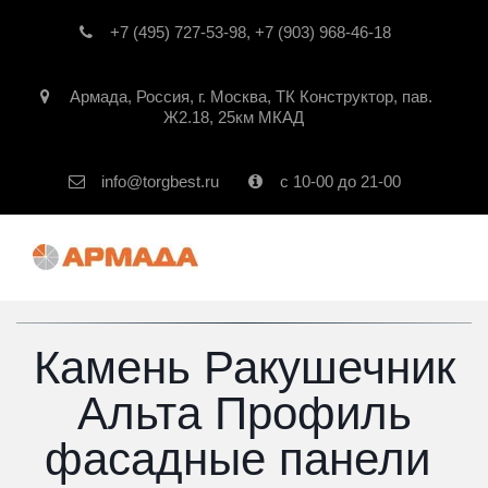
+7 (495) 727-53-98
,
+7 (903) 968-46-18
Армада
,
Россия
,
г. Москва
,
ТК Конструктор, пав.
Ж2.18, 25км МКАД
info@torgbest.ru
с 10-00 до 21-00
Камень Ракушечник
Альта Профиль
фасадные панели