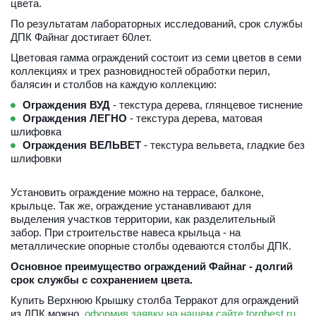
цвета. 
По результатам лабораторных исследований, срок службы 
ДПК Файнаг достигает 60лет. 
Цветовая гамма ограждений состоит из семи цветов в семи 
коллекциях и трех разновидностей обработки перил, 
балясин и столбов на каждую коллекцию: 
Ограждения ВУД
 - текстура дерева, глянцевое тиснение 
Ограждения ЛЕГНО
 - текстура дерева, матовая 
шлифовка 
Ограждения ВЕЛЬВЕТ
 - текстура вельвета, гладкие без 
шлифовки 
Установить ограждение можно на террасе, балконе, 
крыльце. Так же, ограждение устанавливают для 
выделения участков территории, как разделительный 
забор. При строительстве навеса крыльца - на 
металлические опорные столбы одеваются столбы ДПК.
Основное преимущество ограждений Файнаг - долгий 
срок службы с сохранением цвета.
Купить Верхнюю Крышку столба Терракот для ограждений 
из ДПК можно, 
оформив заявку на нашем сайте torgbest.ru