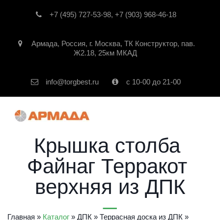
+7 (495) 727-53-98
,
+7 (903) 968-46-18
Армада
,
Россия
,
г. Москва
,
ТК Конструктор, пав.
Ж2.18, 25км МКАД
info@torgbest.ru
с 10-00 до 21-00
Крышка столба 
Файнаг Терракот 
верхняя из ДПК
Главная
 » 
Каталог
 » 
ДПК
 » 
Террасная доска из ДПК
 » 