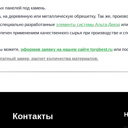
х панелей под камень.
, на деревянную или металлическую обрешетку. Так же, произво
 специально разработанные 
элементы системы Альта-Декор
 или
ечен применением качественного сырья при производстве и спе
ы можете, 
оформив заявку на нашем сайте torgbest.ru
 или по
латный замер, расчет количества материалов.
Н
Контакты