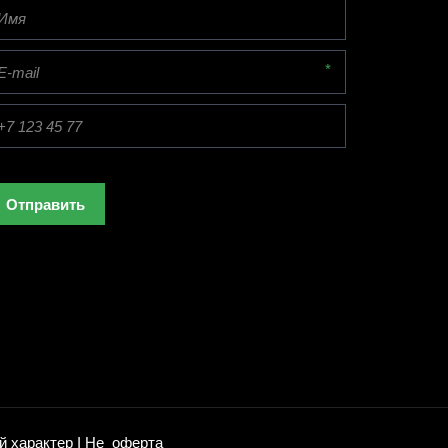
*
Отправить
 характер I Не  оферта