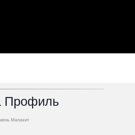
а Профиль
мень Малахит