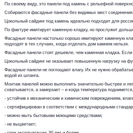
По своему виду, это панели под камень с рельефной поверхн
Собираются фасадные панели без видимых мест соединения, 
Цокольный сайдинг под камень идеально подходит для россий
По фактуре имитирует каменную кладку, но прослужит дольше
Фасадные панели настолько хорошо имитируют каменную кладк
подходят в тех случаях, когда отделать дом камнем нельзя. 
Фасадные панели стоят дешевле, чем каменная кладка. Если ф
Цокольный сайдинг не оказывает повышенную нагрузку на фу
Фасадные панели не поглощают влагу. Их не нужно обрабаты
водой из шланга. 
Монтаж панелей можно выполнить значительно быстрее и легч
схватывается, а замерзает – и когда температура подниметс
- устойчив к механическим и химическим повреждениям, влаг
- сертифицирован в соответствии с международными стандар
- можно мыть бытовыми моющими средствами;
- не выцветает; 
- срок эксплуатации: 30 лет и более. 