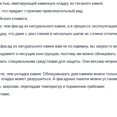
остью, имитирующей каменную кладку из тесаного камня. 
что придает строению привлекательный вид. 
ского климата. 
, чем фасад из натурального камня, а в процессе эксплуатации
у, что даже с расстояния в несколько шагов их сложно отличит
асад из натурального камня вам не по карману, вы запросто мо
ндамент и несущие конструкции, поэтому им можно облицевать
вать специальными средствами для защиты. Они весьма неприх
е, чем укладка камня. Облицовывать дом камнем можно только в
я, кладка может разрушиться. А фасадные панели можно устанав
е, морозам, перепадам температур и поражению грибками; 
тами; 