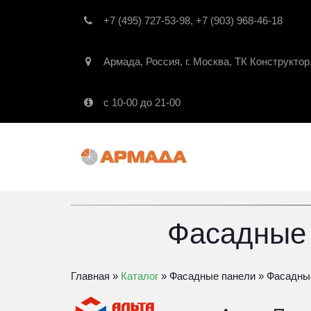
+7 (495) 727-53-98
,
+7 (903) 968-46-18
Армада
,
Россия
,
г. Москва
,
ТК Конструктор
с 10-00 до 21-00
Фасадные
Главная
» 
Каталог
 » 
Фасадные панели
» 
Фасадны