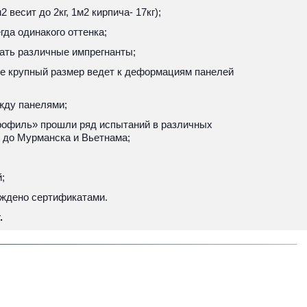
 весит до 2кг, 1м2 кирпича- 17кг); 
гда одинакого оттенка; 
вать различные импрегнанты;
е крупный размер ведет к деформациям панелей 
жду панелями;
офиль» прошли ряд испытаний в различных 
и до Мурманска и Вьетнама;
;
рждено сертификатами.
.