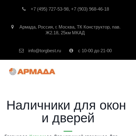
+7 (495) 727-53-98
,
+7 (903) 968-46-18
Армада
,
Россия
,
г. Москва
,
ТК Конструктор, пав.
Ж2.18, 25км МКАД
info@torgbest.ru
с 10-00 до 21-00
Наличники для окон 
и дверей