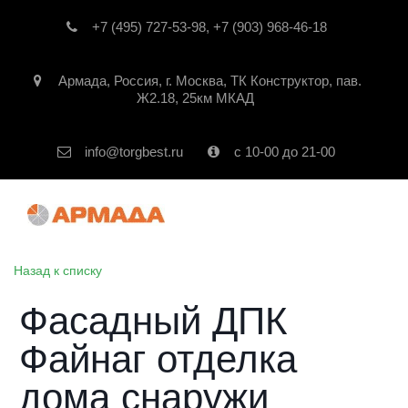
+7 (495) 727-53-98
,
+7 (903) 968-46-18
Армада
,
Россия
,
г. Москва
,
ТК Конструктор, пав.
Ж2.18, 25км МКАД
info@torgbest.ru
с 10-00 до 21-00
Назад к списку
Фасадный ДПК
Файнаг отделка
дома снаружи