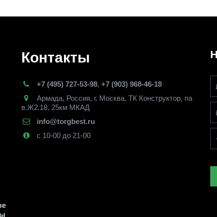
Н
Контакты
+7 (495) 727-53-98
,
+7 (903) 968-46-18
Армада
,
Россия
,
г. Москва
,
ТК Конструктор, па
в.Ж2.18, 25км МКАД
info@torgbest.ru
с 10-00 до 21-00
е 
ы 