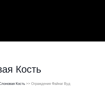
ая Кость
Слоновая Кость
 >>
Ограждения Файнаг Вуд 