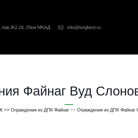
, пав.Ж2.18, 25км МКАД
info@torgbest.ru
ния Файнаг Вуд Слонов
ПК
 >> 
Ограждения из ДПК Файнаг
 >>
Ограждения из ДПК Файнаг 