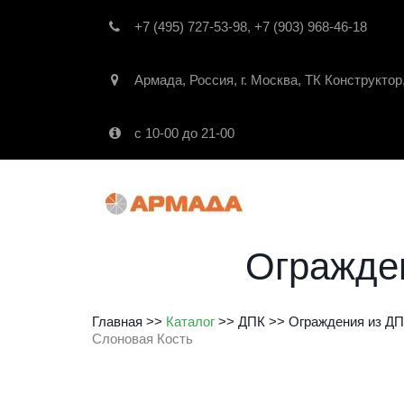
+7 (495) 727-53-98
,
+7 (903) 968-46-18
Армада
,
Россия
,
г. Москва
,
ТК Конструктор
с 10-00 до 21-00
Огражде
Главная
 >> 
Каталог
 >> 
ДПК
 >> 
Ограждения из Д
Слоновая Кость