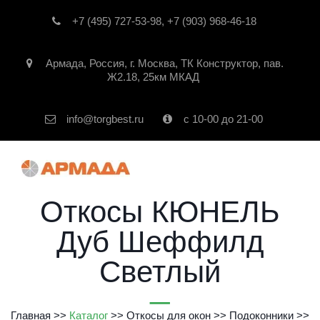
+7 (495) 727-53-98
,
+7 (903) 968-46-18
Армада
,
Россия
,
г. Москва
,
ТК Конструктор, пав.
Ж2.18, 25км МКАД
info@torgbest.ru
с 10-00 до 21-00
Откосы КЮНЕЛЬ
Дуб Шеффилд
Светлый
Главная
 >>
Каталог
 >> 
Откосы для окон
 >>
Подоконники
 >> 