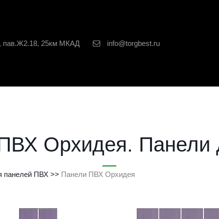
, пав.Ж2.18, 25км МКАД
info@torgbest.ru
ПВХ Орхидея. Панели 
я панелей ПВХ
>>
Панели ПВХ Орхидея