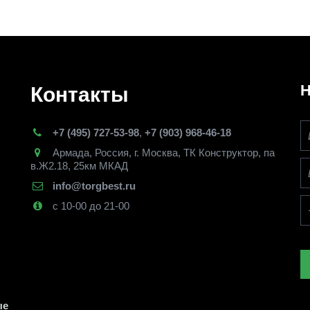
Н
Контакты
+7 (495) 727-53-98
,
+7 (903) 968-46-18
Армада
,
Россия
,
г. Москва
,
ТК Конструктор, па
в.Ж2.18, 25км МКАД
info@torgbest.ru
с 10-00 до 21-00
е 