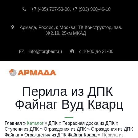
+7 (495) 727-53-98
,
+7 (903) 968-46-18
Армада
,
Россия
,
г. Москва
,
ТК Конструктор, пав.
Ж2.18, 25км МКАД
info@torgbest.ru
с 10-00 до 21-00
Перила из ДПК 
Файнаг Вуд Кварц
Главная
 » 
Каталог
 » 
ДПК
 » 
Террасная доска из ДПК
 » 
Ступени из ДПК
 » 
Ограждения из ДПК
 » 
Ограждения из ДПК 
Файнаг
» 
Ограждения из ДПК Файнаг Кварц
» 
Перила из 