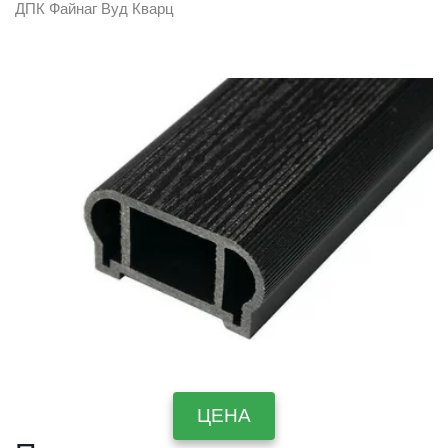
ДПК Файнаг Вуд Кварц
ЦЕНА