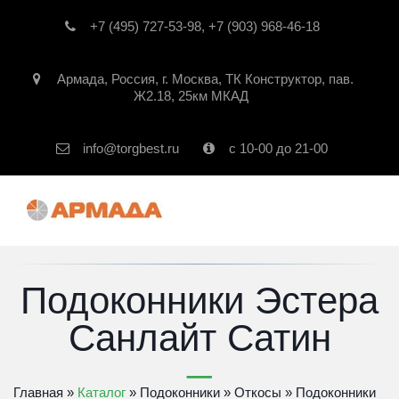
+7 (495) 727-53-98
,
+7 (903) 968-46-18
Армада
,
Россия
,
г. Москва
,
ТК Конструктор, пав.
Ж2.18, 25км МКАД
info@torgbest.ru
с 10-00 до 21-00
Подоконники Эстера
Санлайт Сатин
Главная
 » 
Каталог
 » 
Подоконники
 » 
Откосы
 » 
Подоконники 