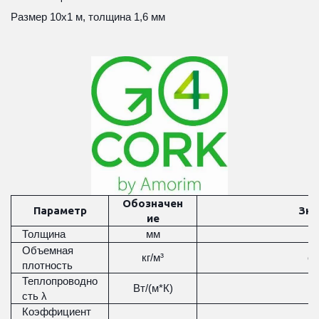
Размер 10x1 м, толщина 1,6 мм
Обозначен
Параметр
Зна
ие
Толщина
мм
Объемная
кг/м³
ок
плотность
Теплопроводно
Вт/(м*К)
0
сть λ
Коэффициент