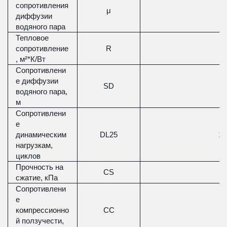
сопротивления
μ
диффузии
водяного пара
Тепловое
сопротивление
R
, м²*К/Вт
Сопротивлени
е диффузии
SD
0
водяного пара,
м
Сопротивлени
е
динамическим
DL25
15
нагрузкам,
циклов
Прочность на
CS
˃
сжатие, кПа
Сопротивлени
е
компрессионно
CC
˃
й ползучести,