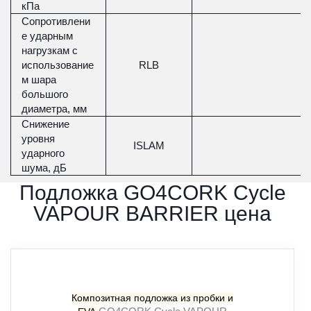
кПа
Сопротивлени
е ударным
нагрузкам с
использование
RLB
˃ 
м шара
большого
диаметра, мм
Снижение
уровня
ISLAM
ударного
шума, дБ
Подложка GO4CORK Cycle
VAPOUR BARRIER цена
Композитная подложка из пробки и