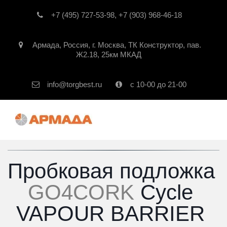
+7 (495) 727-53-98
,
+7 (903) 968-46-18
Армада
,
Россия
,
г. Москва
,
ТК Конструктор, пав.
Ж2.18, 25км МКАД
info@torgbest.ru
с 10-00 до 21-00
Пробковая подложка 
GO4CORK
 Cycle 
VAPOUR BARRIER