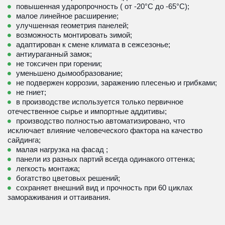
повышенная ударопрочность ( от -20°С до -65°С);
малое линейное расширение;
улучшенная геометрия панелей;
возможность монтировать зимой;
адаптирован к смене климата в сежсезонье;
антиураганный замок;
не токсичен при горении;
уменьшено дымообразование;
не подвержен коррозии, заражению плесенью и грибками;
не гниет;
в производстве используется только первичное 
отечественное сырье и импортные аддитивы;
производство полностью автоматизировано, что 
исключает влияние человеческого фактора на качество 
сайдинга;
малая нагрузка на фасад ; 
панели из разных партий всегда одинакого оттенка; 
легкость монтажа; 
богатство цветовых решений;
сохраняет внешний вид и прочность при 60 циклах 
замораживания и оттаивания.