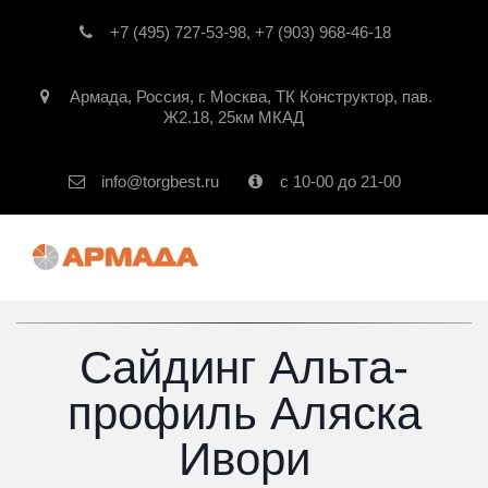
+7 (495) 727-53-98
,
+7 (903) 968-46-18
Армада
,
Россия
,
г. Москва
,
ТК Конструктор, пав.
Ж2.18, 25км МКАД
info@torgbest.ru
с 10-00 до 21-00
Сайдинг Альта-
профиль Аляска
Ивори