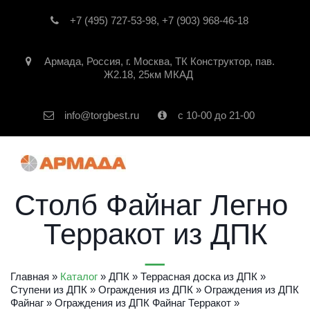
+7 (495) 727-53-98
,
+7 (903) 968-46-18
Армада
,
Россия
,
г. Москва
,
ТК Конструктор, пав.
Ж2.18, 25км МКАД
info@torgbest.ru
с 10-00 до 21-00
Столб Файнаг Легно 
Терракот из ДПК
Главная
 » 
Каталог
 » 
ДПК
 » 
Террасная доска из ДПК
 » 
Ступени из ДПК
 » 
Ограждения из ДПК
 » 
Ограждения из ДПК 
Файнаг
» 
Ограждения из ДПК Файнаг Терракот
» 