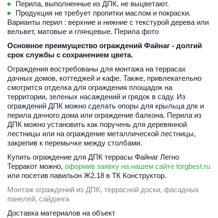
Перила, выполненные из ДПК, не выцветают.
Продукция не требует пропитки маслом и покраски.
Варианты перил : верхние и нижние с текстурой дерева или 
вельвет, матовые и глянцевые. 
Перила фото
Основное преимущество ограждений Файнаг - долгий 
срок службы с сохранением цвета.
Ограждения востребованы для монтажа на террасах 
дачных домов, коттеджей и кафе. Также, привлекательно 
смотрится отделка для ограждения площадок на 
территории, зеленых насаждений и грядок в саду. Из 
ограждений ДПК можно сделать опоры для крыльца дпк и 
перила дачного дома или ограждение балкона. Перила из 
ДПК можно установить как поручень для деревянной 
лестницы или на ограждение металлической лестницы, 
закрепив к перемычке между столбами. 
Купить ограждение для ДПК террасы Файнаг Легно 
Терракот можно, 
оформив заявку на нашем сайте torgbest.ru
или 
посетив павильон Ж2.18 в ТК Конструктор.
Монтаж ограждений из ДПК, террасной доски, фасадных 
панелей, сайдинга
Доставка материалов на объект 