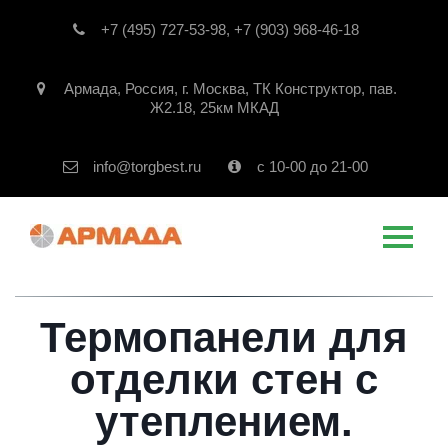
+7 (495) 727-53-98
,
+7 (903) 968-46-18
Армада
,
Россия
,
г. Москва
,
ТК Конструктор, пав.
Ж2.18, 25км МКАД
info@torgbest.ru
с 10-00 до 21-00
Термопанели для
отделки стен с
утеплением.