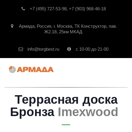
+7 (495) 727-53-98
,
+7 (903) 968-46-18
Армада
,
Россия
,
г. Москва
,
ТК Конструктор, пав.
Ж2.18, 25км МКАД
info@torgbest.ru
с 10-00 до 21-00
Террасная доска
Бронза
Imexwood