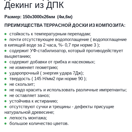
Декинг из ДПК
Размер: 150х3000х26мм  
(
4м,6м)
ПРЕИМУЩЕСТВА
ТЕРРАСНОЙ
ДОСКИ
ИЗ
КОМПОЗИТА:
стойкость к температурным перепадам;
почти отсутствующее водопоглащение ( водопоглащение 
в кипящей воде за 2 часа, %- 0,7 при норме 3 );
содержит УФ-стабилизатор, который противодействует 
выцветанию;
содержит добавки от грибка и насекомых;
не изменяет геометрию;
ударопрочный ( энергия удара 7Дж); 
твердость ( 145 Н/мм2 при норме 90 );
не скользит; 
не надо красить и использовать различные импрегнанты;
не оставляет заноз; 
устойчива к истиранию;
отсутствуют сучки и трещины - дефекты присущие 
натуральной древесине;
легкость монтажа;
большое количество цветов.