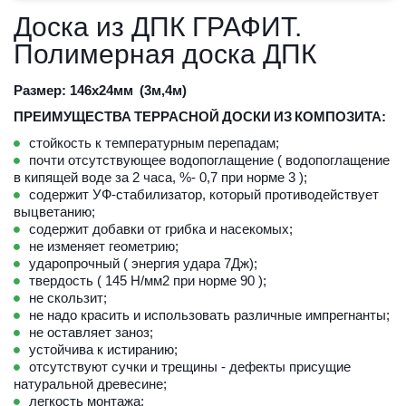
Доска из ДПК ГРАФИТ. 
Полимерная доска ДПК
Размер: 146х24мм  
(3
м,4м)
ПРЕИМУЩЕСТВА
ТЕРРАСНОЙ
ДОСКИ
ИЗ
КОМПОЗИТА:
стойкость к температурным перепадам;
почти отсутствующее водопоглащение ( водопоглащение 
в кипящей воде за 2 часа, %- 0,7 при норме 3 );
содержит УФ-стабилизатор, который противодействует 
выцветанию;
содержит добавки от грибка и насекомых;
не изменяет геометрию;
ударопрочный ( энергия удара 7Дж); 
твердость ( 145 Н/мм2 при норме 90 );
не скользит; 
не надо красить и использовать различные импрегнанты;
не оставляет заноз; 
устойчива к истиранию;
отсутствуют сучки и трещины - дефекты присущие 
натуральной древесине;
легкость монтажа;