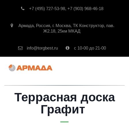
+7 (495) 727-53-98
,
+7 (903) 968-46-18
Армада
,
Россия
,
г. Москва
,
ТК Конструктор, пав.
Ж2.18, 25км МКАД
info@torgbest.ru
с 10-00 до 21-00
Террасная доска
Графит