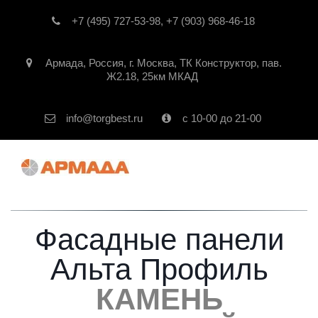
+7 (495) 727-53-98
,
+7 (903) 968-46-18
Армада
,
Россия
,
г. Москва
,
ТК Конструктор, пав.
Ж2.18, 25км МКАД
info@torgbest.ru
с 10-00 до 21-00
Фасадные панели
Альта Профиль
КАМЕНЬ