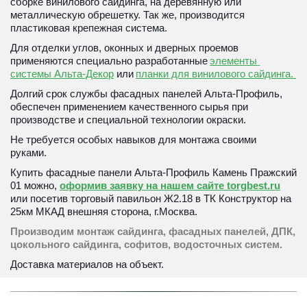
сборке винилового сайдинга, на деревянную или 
металлическую обрешетку. Так же, производится 
пластиковая крепежная система.
Для отделки углов, оконных и дверных проемов 
применяются специально разработанные 
элементы 
системы Альта-Декор
 или 
планки для винилового сайдинга. 
Долгий срок службы фасадных панелей Альта-Профиль, 
обеспечен применением качественного сырья при 
производстве и специальной технологии окраски. 
Не требуется особых навыков для монтажа своими 
руками. 
Купить фасадные панели Альта-Профиль Камень Пражский 
01 можно, 
оформив заявку на нашем сайте torgbest.ru
или 
посетив торговый павильон Ж2.18 в ТК Конструктор на 
25км МКАД внешняя сторона, г.Москва.
Производим монтаж сайдинга, фасадных панелей, ДПК, 
цокольного сайдинга, софитов, водосточных систем. 
Доставка материалов на объект. 