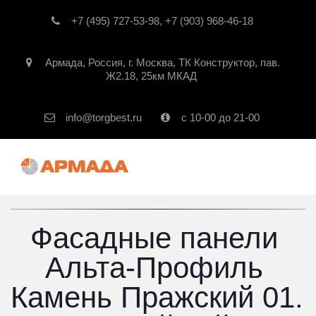
+7 (495) 727-53-98
,
+7 (903) 968-46-18
Армада
,
Россия
,
г. Москва
,
ТК Конструктор, пав.
Ж2.18, 25км МКАД
info@torgbest.ru
с 10-00 до 21-00
Фасадные панели 
Альта-Профиль 
Камень Пражский 01. 