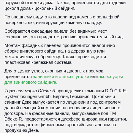
наружной отделки дома. Так же, применяются для отделки 
цоколя дома - цокольный сайдинг.
По внешнему виду, это панели под камень с рельефной 
поверхностью, имитирующей каменную кладку.
Собираются фасадные панели без видимых мест 
соединения, что придает строению привлекательный вид. 
Монтаж фасадных панелей производится аналогично 
сборке винилового сайдинга, на деревянную или 
металлическую обрешетку. Так же, производится 
пластиковая крепежная система. 
Для отделки углов, оконных и дверных проемов 
применяются 
наличники и откосы, уголки
 или 
аксессуары 
для винилового сайдинга. 
Торговая марка Döcke-R
 принадлежит компании D.Ö.C.K.E. 
Systemlosungen Gmbh, Берлин, Германия. Цокольный 
сайдинг Деке выпускается по лицензии и под контролем 
данной немецкой компании на основании лицензионного 
договора. На фасадные панели, выпускаемые под ТМ 
Döcke-R, предоставляется дифференцированная гарантия, 
подтверждается фирменным гарантийным талоном на 
продукцию Дёке.