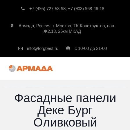
+7 (495) 727-53-98
,
+7 (903) 968-46-18
Армада
,
Россия
,
г. Москва
,
ТК Конструктор, пав.
Ж2.18, 25км МКАД
info@torgbest.ru
с 10-00 до 21-00
Фасадные панели
Деке Бург
Оливковый