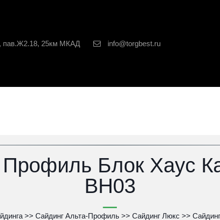
, пав.Ж2.18, 25км МКАД
info@torgbest.ru
 Профиль Блок Хаус Ка
BH03
йдинга
 >> 
Сайдинг Альта-Профиль
 >> 
Сайдинг Люкс
 >> 
Сайдинг