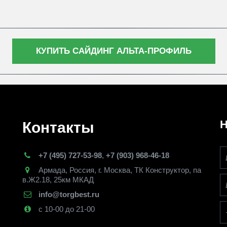
КУПИТЬ САЙДИНГ АЛЬТА-ПРОФИЛЬ
Н
Контакты
+7 (495) 727-53-98
,
+7 (903) 968-46-18
Армада
,
Россия
,
г. Москва
,
ТК Конструктор, па
в.Ж2.18, 25км МКАД
info@torgbest.ru
с 10-00 до 21-00