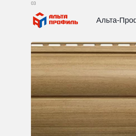
03
Альта-Про