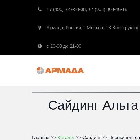
+7 (495) 727-53-98
,
+7 (903) 968-46-18
Армада
,
Россия
,
г. Москва
,
ТК Конструктор
с 10-00 до 21-00
Сайдинг Альта
Главная
 >> 
Каталог
 >> 
Сайдинг
 >> 
Планки для са