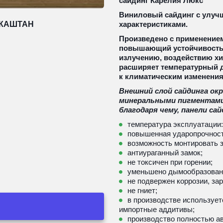
сайдинг Карелия Люкс
Виниловый сайдинг с улуч
 КАШТАН
характеристиками.
Произведено с применением 
повышающий устойчивость п
излучению, воздействию хи
расширяет температурный д
к климатическим изменения
Внешний слой сайдинга ок
минеральными пигментами,
благодаря чему, панели са
температура эксплуатации: 
повышенная ударопрочность 
возможность монтировать з
антиураганный замок;
не токсичен при горении;
уменьшено дымообразован
не подвержен коррозии, за
не гниет;
в производстве использует
импортные аддитивы;
производство полностью ав