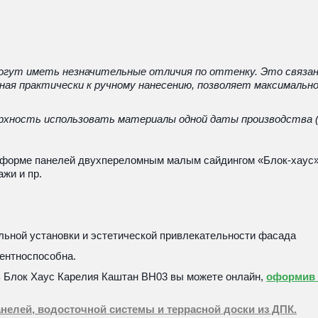
могут иметь незначительные отличия по оттенку. Это связано
нная практически к ручному нанесению, позволяет максималь
рхность использовать материалы одной даты производства (
 форме панелей двухпереломным малым сайдингом «Блок-хаус»
ажи и пр.
льной установки и эстетической привлекательности фасада
ентноспособна.
ь
 Блок Хаус Карелия Каштан BH03 вы можете онлайн, 
оформив з
елей, водосточной системы и террасной доски из ДПК.