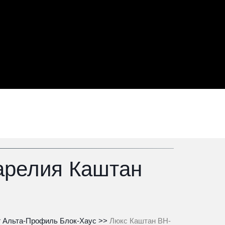
релия Каштан 
 Альта-Профиль Блок-Хаус
 >>
 Люкс Каштан BH-