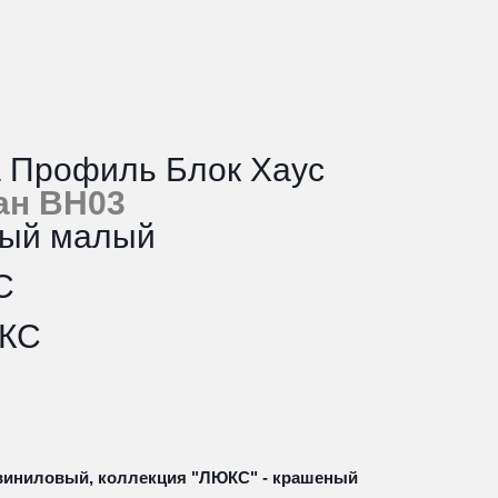
 Профиль Блок Хаус 
ан BH03
ный малый
С
ЮКС
виниловый, коллекция "ЛЮКС" - крашеный 