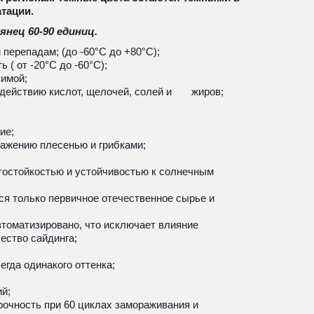
атации.
янец 60-90 единиц.
перепадам; (до -60°С до +80°С);
( от -20°С до -60°С);
зимой;
ействию кислот, щелочей, солей и       жиров;
ие;
ражению плесенью и грибками;
остойкостью и устойчивостью к солнечным 
ся только первичное отечественное сырье и 
томатизировано, что исключает влияние 
ество сайдинга;
егда одинакого оттенка; 
й;
рочность при 60 циклах замораживания и 