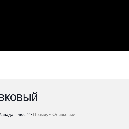
вковый
Канада Плюс
>>
 Премиум Оливковый