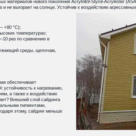
 материалов нового поколения Acrylnitril-Styrol-Acrylester (AS
 и не выгорает на солнце. Устойчив к воздействию агрессивны
– +80 °С);
ысоких температурах;
10 раз по сравнению в 
ружающей среды, щелочам, 
рая обеспечивает 
 устойчивость к нагреванию, 
м, а также к воздействию 
ает? Внешний слой сайдинга 
альными пигментами, 
одаря этому, сайдинг меньше 