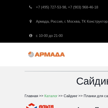
+7 (495) 727-53-98
,
+7 (903) 968-46-18
Армада
,
Россия
,
г. Москва
,
ТК Конструктор
с 10-00 до 21-00
Сайди
Главная
 >> 
Каталог
 >> 
Сайдинг
 >> 
Планки для са