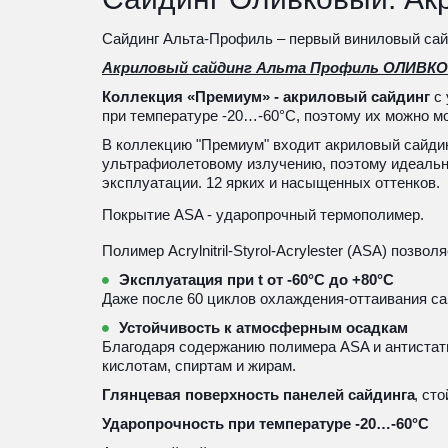
Сайдинг Альта-Профиль – первый виниловый сайд
Акриловый сайдинг Альта Профиль ОЛИВК
Коллекция «Премиум» - акриловый сайдинг
 с
при температуре -20…-60°С, поэтому их можно м
В коллекцию "Премиум" входит акриловый сайдин
ультрафиолетовому излучению, поэтому идеально
эксплуатации. 12 ярких и насыщенных оттенков.
Покрытие ASA - ударопрочный термополимер.
Полимер Acrylnitril-Styrol-Acrylester (ASA) поз
Эксплуатация при t от -60°С до +80°С
Даже после 60 циклов охлаждения-оттаивания са
Устойчивость к атмосферным осадкам
Благодаря содержанию полимера ASA и антистатик
кислотам, спиртам и жирам.
Глянцевая поверхность панелей сайдинга
, ст
Ударопрочность при температуре -20…-60°С