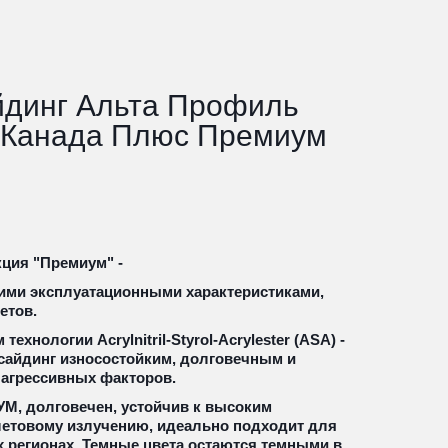
Акриловый сайдинг Альта Профиль 
Канада Плюс Премиум
ция "Премиум" - 
ми эксплуатационными характеристиками, 
етов.
хнологии Acrylnitril-Styrol-Acrylester (ASA) - 
сайдинг износостойким, долговечным и 
 агрессивных факторов.
, долговечен, устойчив к высоким 
етовому излучению, идеально подходит для 
 регионах. Темные цвета остаются темными в 