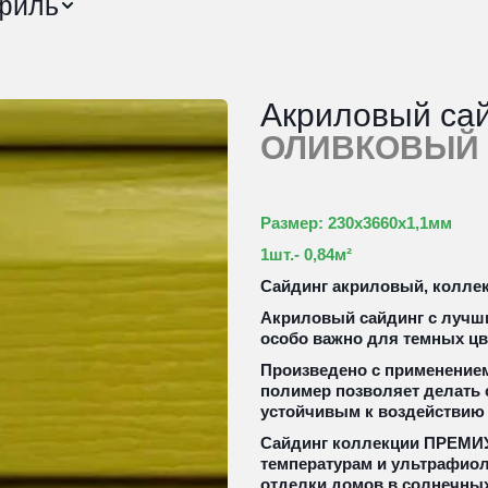
филь
ОЛИВКОВЫЙ
Размер: 230х3660х1,1мм
1шт.- 0,84м² 
Сайдинг акриловый, коллек
Акриловый сайдинг с лучши
особо важно для темных цв
Произведено с применением те
полимер позволяет делать 
устойчивым к воздействию
Сайдинг коллекции ПРЕМИУМ
температурам и ультрафиол
отделки домов в солнечных