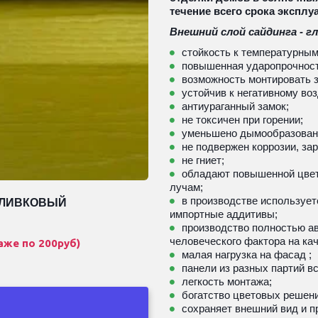
течение всего срока эксплу
Внешний слой сайдинга - гл
стойкость к температурным 
повышенная ударопрочность 
возможность монтировать 
устойчив к негативному возд
антиураганный замок;
не токсичен при горении;
уменьшено дымообразован
не подвержен коррозии, за
не гниет;
обладают повышенной цвет
лучам;
в производстве использует
ОЛИВКОВЫЙ
импортные аддитивы;
производство полностью ав
человеческого фактора на кач
аже по 200руб)
малая нагрузка на фасад ; 
панели из разных партий вс
легкость монтажа; 
богатство цветовых решени
сохраняет внешний вид и п