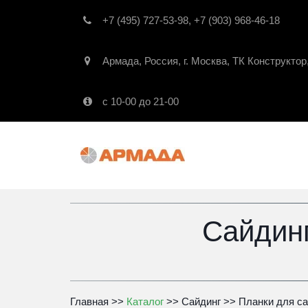
+7 (495) 727-53-98
,
+7 (903) 968-46-18
Армада
,
Россия
,
г. Москва
,
ТК Конструктор
с 10-00 до 21-00
Сайдин
Главная
 >> 
Каталог
 >> 
Сайдинг
 >> 
Планки для са