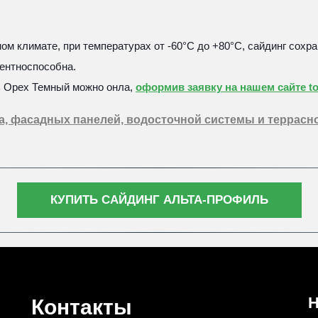
м климате, при температурах от -60°С до +80°С, сайдинг сохра
ентноспособна.
 Орех Темный можно онла, 
оформив заявку на нашем сайте to
, фасадных панелей, водосточной системы и террасно
КУПИТЬ САЙДИНГ АЛЬТА-ПРОФИЛЬ
Н
Контакты