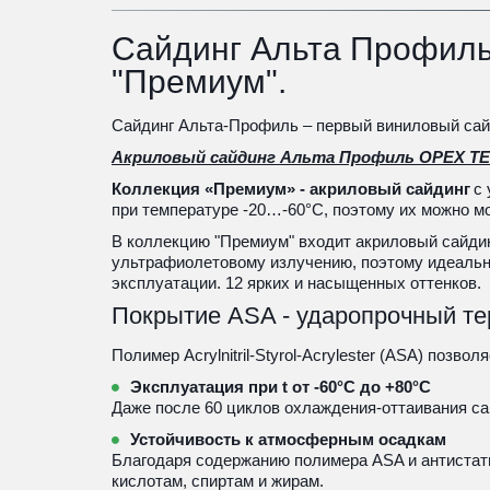
Сайдинг Альта Профиль
"Премиум"
.
Сайдинг Альта-Профиль – первый виниловый сайд
Акриловый сайдинг Альта Профиль ОРЕХ Т
Коллекция «Премиум» - акриловый сайдинг
 с
при температуре -20…-60°С, поэтому их можно м
В коллекцию "Премиум" входит акриловый сайдин
ультрафиолетовому излучению, поэтому идеально
эксплуатации. 12 ярких и насыщенных оттенков.
Покрытие ASA - ударопрочный т
Полимер Acrylnitril-Styrol-Acrylester (ASA) поз
Эксплуатация при t от -60°С до +80°С
Даже после 60 циклов охлаждения-оттаивания са
Устойчивость к атмосферным осадкам
Благодаря содержанию полимера ASA и антистатик
кислотам, спиртам и жирам.