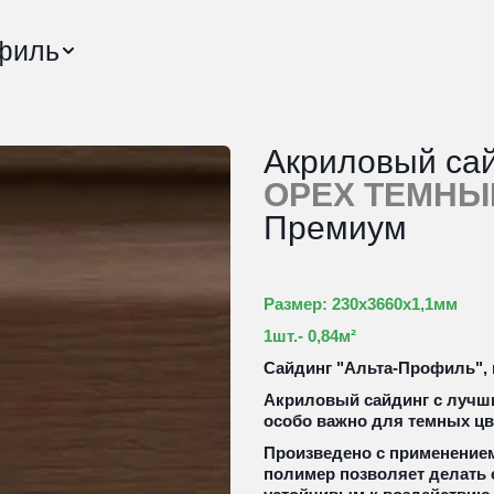
филь
ОРЕХ ТЕМНЫ
Премиум 
Размер: 230х3660х1,1мм
1шт.- 0,84м²
Сайдинг "Альта-Профиль", 
Акриловый сайдинг с лучши
особо важно для темных цв
Произведено с применением те
полимер позволяет делать 