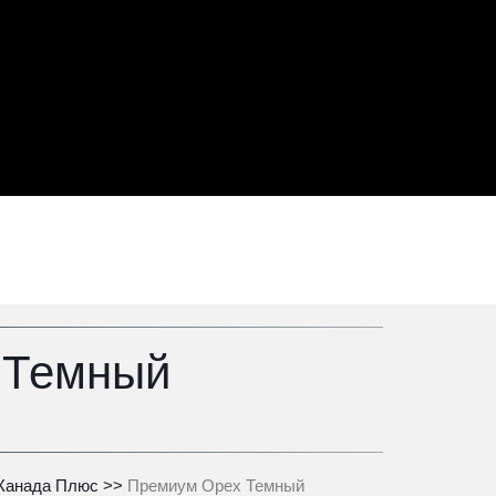
 Темный
Канада Плюс
>>
 Премиум Орех Темный