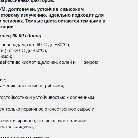
 агрессивных факторов.
, долговечен, устойчив к высоким 
етовому излучению, идеально подходит для 
 регионах. Темные цвета остаются темными в 
атации.
янец 60-90 единиц.
перепадам; (до -60°С до +80°С);
( от -20°С до -60°С);
зимой;
ействию кислот, щелочей, солей и       жиров;
ие;
ражению плесенью и грибками;
остойкостью и устойчивостью к солнечным 
ся только первичное отечественное сырье и 
томатизировано, что исключает влияние 
ество сайдинга;