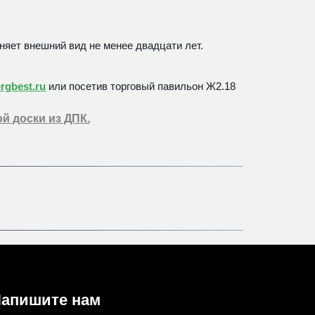
няет внешний вид не менее двадцати лет. 
rgbest.ru
 или 
посетив торговый павильон Ж2.18 
й доски из ДПК.
апишите нам