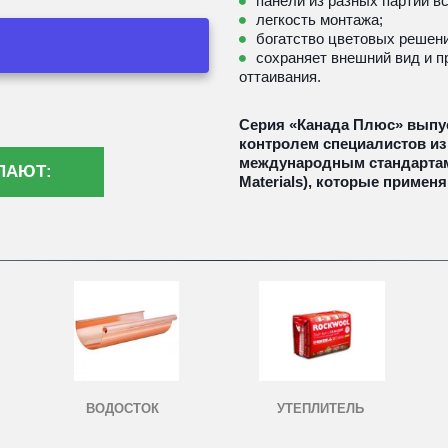
панели из разных партий вс
легкость монтажа; 
богатство цветовых решени
сохраняет внешний вид и п
оттаивания.
Серия «Канада Плюс» выпус
контролем специалистов из
международным стандартам A
ПАЮТ:
Materials), которые примен
УТЕПЛИТЕЛЬ
ВОДОСТОК