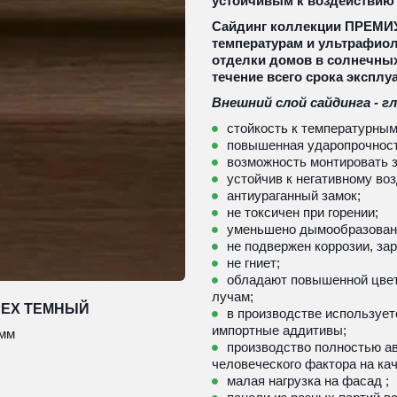
устойчивым к воздействию
Сайдинг коллекции ПРЕМИУМ
температурам и ультрафиол
отделки домов в солнечных
течение всего срока эксплу
Внешний слой сайдинга - гл
стойкость к температурным 
повышенная ударопрочность 
возможность монтировать 
устойчив к негативному возд
антиураганный замок;
не токсичен при горении;
уменьшено дымообразован
не подвержен коррозии, за
не гниет;
обладают повышенной цвет
лучам;
РЕХ ТЕМНЫЙ
в производстве использует
импортные аддитивы;
1мм
производство полностью ав
человеческого фактора на кач
малая нагрузка на фасад ; 