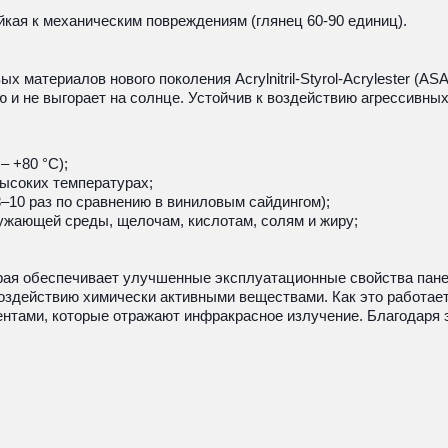
ойкая к механическим повреждениям (глянец 60-90 единиц).
 материалов нового поколения Acrylnitril-Styrol-Acrylester (AS
 и не выгорает на солнце. Устойчив к воздействию агрессивны
– +80 °С);
ысоких температурах;
–10 раз по сравнению в виниловым сайдингом);
ужающей среды, щелочам, кислотам, солям и жиру;
орая обеспечивает улучшенные эксплуатационные свойства панел
воздействию химически активными веществами. Как это работае
тами, которые отражают инфракрасное излучение. Благодаря эт