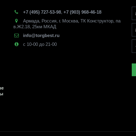
+7 (495) 727-53-98
,
+7 (903) 968-46-18
Армада
,
Россия
,
г. Москва
,
ТК Конструктор, па
в.Ж2.18, 25км МКАД
info@torgbest.ru
с 10-00 до 21-00
е 
ы 