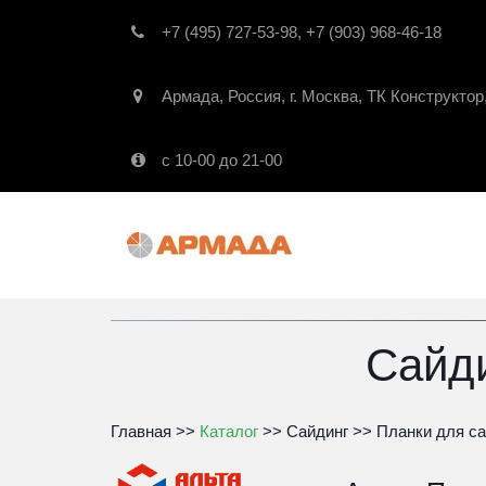
+7 (495) 727-53-98
,
+7 (903) 968-46-18
Армада
,
Россия
,
г. Москва
,
ТК Конструктор
с 10-00 до 21-00
Сайд
Главная
 >> 
Каталог
 >> 
Сайдинг
 >> 
Планки для са