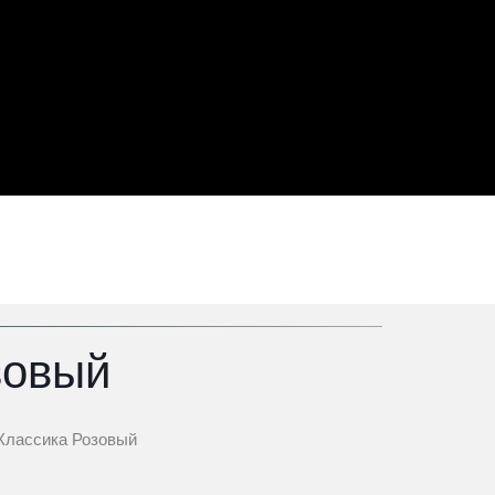
зовый
-Классика Розовый