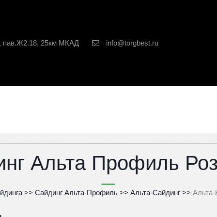
, пав.Ж2.18, 25км МКАД
info@torgbest.ru
инг Альта Профиль Ро
йдинга
 >> 
Сайдинг Альта-Профиль
 >> 
Альта-Сайдинг
 >>
 Альта