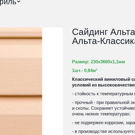
филь
Сайдинг Альт
Альта-Классик
Размер: 230х3660х1,1мм
1шт.- 0,84м² 
Классический виниловый са
условий из высококачестве
- стойкость к температурным 
- прочный - при правильной э
и сколы. Сохраняет устойчив
очень низких температурах;
- не подвержен коррозии, зар
- в производстве используетс