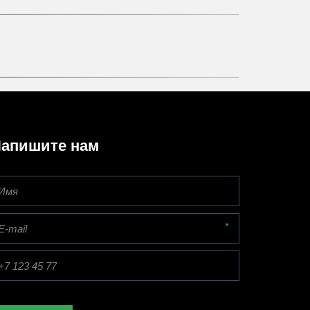
апишите нам
*