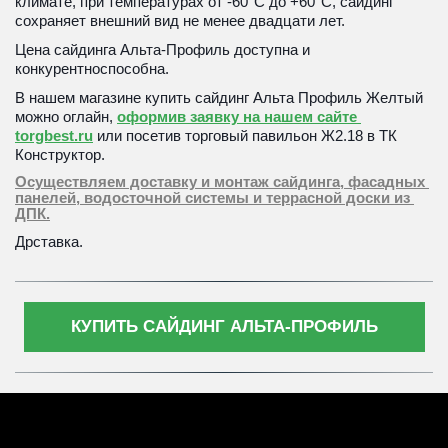
климате, при температурах от -60°С до +60°С, сайдинг 
сохраняет внешний вид не менее двадцати лет. 
Цена сайдинга Альта-Профиль доступна и 
конкурентноспособна.
В нашем магазине купить сайдинг Альта Профиль Желтый 
можно оглайн, 
оформив заявку на нашем сайте 
torgbest.ru
 или 
посетив торговый павильон Ж2.18 в ТК 
Конструктор. 
Осуществляем доставку и монтаж сайдинга, фасадных 
панелей, водосточной системы и террасной доски из 
ДПК.
Дрставка.
КУПИТЬ САЙДИНГ АЛЬТА-ПРОФИЛЬ