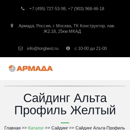
+7 (495) 727-53-98
,
+7 (903) 968-46-18
Армада
,
Россия
,
г. Москва
,
ТК Конструктор, пав.
Ж2.18, 25км МКАД
info@torgbest.ru
с 10-00 до 21-00
Сайдинг Альта
Профиль Желтый
Главная
 >> 
Каталог
 >> 
Сайдинг
 >> 
Сайдинг Альта-Профиль