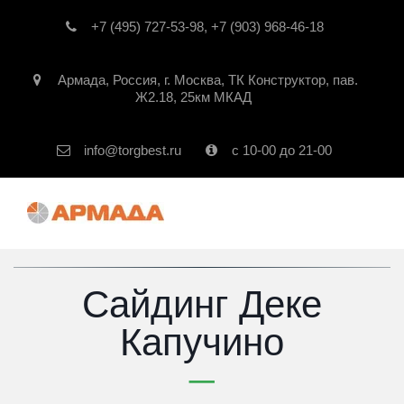
+7 (495) 727-53-98
,
+7 (903) 968-46-18
Армада
,
Россия
,
г. Москва
,
ТК Конструктор, пав.
Ж2.18, 25км МКАД
info@torgbest.ru
с 10-00 до 21-00
Сайдинг Деке
Капучино