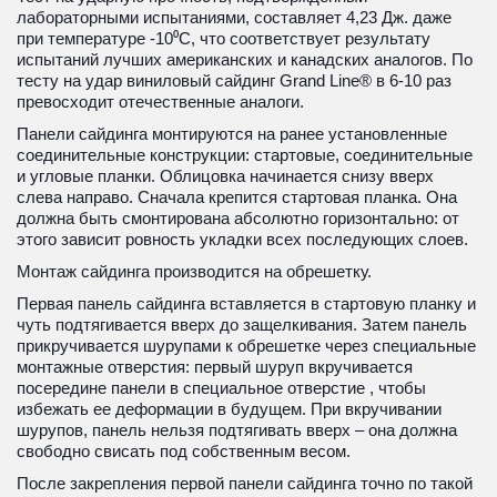
лабораторными испытаниями, составляет 4,23 Дж. даже 
при температуре -10⁰С, что соответствует результату 
испытаний лучших американских и канадских аналогов. По 
тесту на удар виниловый сайдинг Grand Line® в 6-10 раз 
превосходит отечественные аналоги.
Панели сайдинга монтируются на ранее установленные 
соединительные конструкции: стартовые, соединительные 
и угловые планки. Облицовка начинается снизу вверх 
слева направо. Сначала крепится стартовая планка. Она 
должна быть смонтирована абсолютно горизонтально: от 
этого зависит ровность укладки всех последующих слоев.
Монтаж сайдинга производится на обрешетку.
Первая панель сайдинга вставляется в стартовую планку и 
чуть подтягивается вверх до защелкивания. Затем панель 
прикручивается шурупами к обрешетке через специальные 
монтажные отверстия: первый шуруп вкручивается 
посередине панели в специальное отверстие , чтобы 
избежать ее деформации в будущем. При вкручивании 
шурупов, панель нельзя подтягивать вверх – она должна 
свободно свисать под собственным весом.
После закрепления первой панели сайдинга точно по такой 