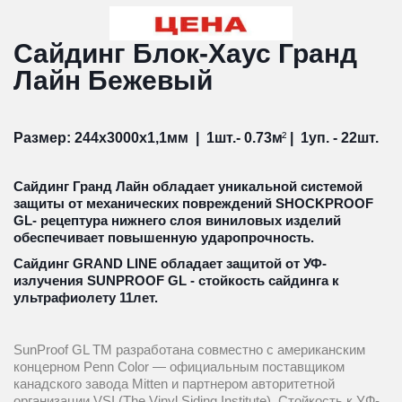
Сайдинг Блок-Хаус Гранд 
Лайн Бежевый
Размер: 244х3000х1,1мм  |  1шт.- 0.73м
²
 |  1уп. - 22шт.
Сайдинг Гранд Лайн обладает уникальной системой 
защиты от механических повреждений SHOCKPROOF 
GL- рецептура нижнего слоя виниловых изделий 
обеспечивает повышенную ударопрочность.
Сайдинг GRAND LINE обладает защитой от УФ-
излучения SUNPROOF GL - стойкость сайдинга к 
ультрафиолету 11лет.
SunProof GL TM разработана совместно с американским 
концерном Penn Color — официальным поставщиком 
канадского завода Mitten и партнером авторитетной 
организации VSI (The Vinyl Siding Institute). Стойкость к УФ-