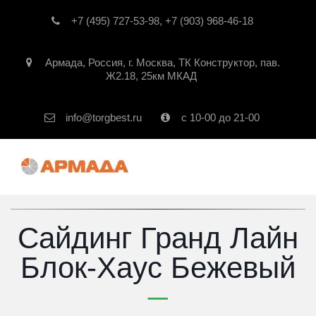
+7 (495) 727-53-98
,
+7 (903) 968-46-18
Армада
,
Россия
,
г. Москва
,
ТК Конструктор, пав.
Ж2.18, 25км МКАД
info@torgbest.ru
с 10-00 до 21-00
Сайдинг Гранд Лайн
Блок-Хаус Бежевый