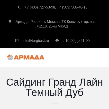
+7 (495) 727-53-98
,
+7 (903) 968-46-18
Армада
,
Россия
,
г. Москва
,
ТК Конструктор, пав.
Ж2.18, 25км МКАД
info@torgbest.ru
с 10-00 до 21-00
Сайдинг Гранд Лайн
Темный Дуб