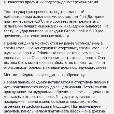
качество продукции подтверждено сертификатами.
Тест на ударную прочность, подтвержденный 
лабораторными испытаниями, составляет 4,23 Дж. даже 
при температуре -10⁰С, что соответствует результату 
испытаний лучших американских и канадских аналогов. По 
тесту на удар виниловый сайдинг Grand Line® в 6-10 раз 
превосходит отечественные аналоги.
Панели сайдинга монтируются на ранее установленные 
соединительные конструкции: стартовые, соединительные 
и угловые планки. Облицовка начинается снизу вверх 
слева направо. Сначала крепится стартовая планка. Она 
должна быть смонтирована абсолютно горизонтально: от 
этого зависит ровность укладки всех последующих слоев.
Монтаж сайдинга производится на обрешетку.
Первая панель сайдинга вставляется в стартовую планку и 
чуть подтягивается вверх до защелкивания. Затем панель 
прикручивается шурупами к обрешетке через специальные 
монтажные отверстия: первый шуруп вкручивается 
посередине панели в специальное отверстие , чтобы 
избежать ее деформации в будущем. При вкручивании 
шурупов, панель нельзя подтягивать вверх – она должна 