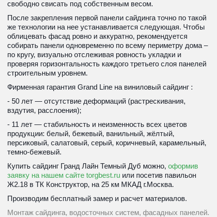
свободно свисать под собственным весом.
После закрепления первой панели сайдинга точно по такой 
же технологии на нее устанавливается следующая. Чтобы 
облицевать фасад ровно и аккуратно, рекомендуется 
собирать панели одновременно по всему периметру дома – 
по кругу, визуально отслеживая ровность укладки и 
проверяя горизонтальность каждого третьего слоя панелей 
строительным уровнем.
Фирменная гарантия Grand Line на виниловый сайдинг : 
- 50 лет — отсутствие деформаций (растрескивания, 
вздутия, расслоения);
- 11 лет — стабильность и неизменность всех цветов 
продукции: белый, бежевый, ванильный, жёлтый, 
персиковый, салатовый, серый, коричневый, карамельный, 
темно-бежевый.
Купить сайдинг Гранд Лайн Темный Дуб можно, 
оформив 
заявку на нашем сайте torgbest.ru
 или 
посетив павильон 
Ж2.18 в ТК Конструктор, на 25 км МКАД г.Москва.
Производим бесплатный замер и расчет материалов. 
Монтаж сайдинга, водосточных систем, фасадных панелей. 