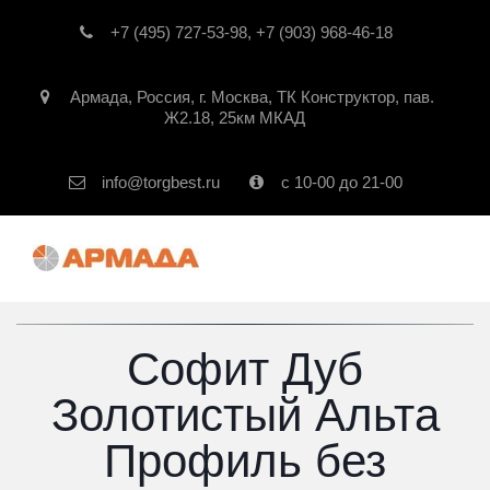
+7 (495) 727-53-98
,
+7 (903) 968-46-18
Армада
,
Россия
,
г. Москва
,
ТК Конструктор, пав.
Ж2.18, 25км МКАД
info@torgbest.ru
с 10-00 до 21-00
Софит Дуб
Золотистый Альта
Профиль без