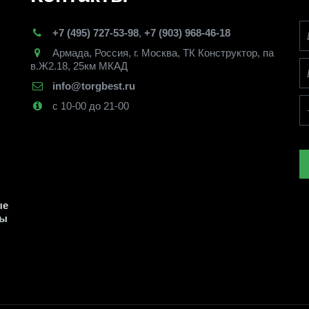
+7 (495) 727-53-98
,
+7 (903) 968-46-18
Армада
,
Россия
,
г. Москва
,
ТК Конструктор, па
в.Ж2.18, 25км МКАД
info@torgbest.ru
с 10-00 до 21-00
е 
ы 