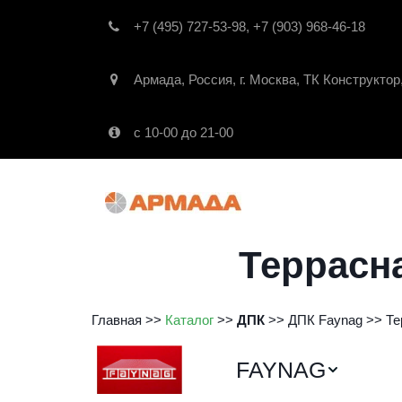
+7 (495) 727-53-98
,
+7 (903) 968-46-18
Армада
,
Россия
,
г. Москва
,
ТК Конструктор
с 10-00 до 21-00
Террасн
Главная
 >>
Каталог
 >> 
ДПК
>>
ДПК Faynag
 >> 
Те
FAYNAG