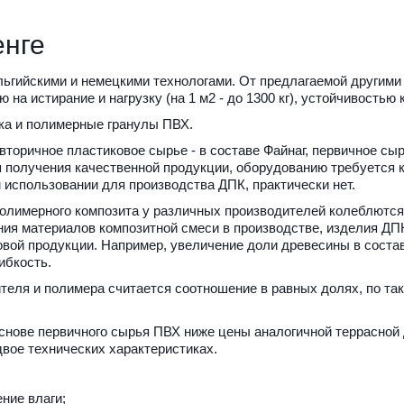
енге
гийскими и немецкими технологами. От предлагаемой другими 
 на истирание и нагрузку (на 1 м2 - до 1300 кг), устойчивость
ука и полимерные гранулы ПВХ.
вторичное пластиковое сырье - в составе Файнаг, первичное сыр
 получения качественной продукции, оборудованию требуется кач
использовании для производства ДПК, практически нет.
олимерного композита у различных производителей колеблются 
ия материалов композитной смеси в производстве, изделия ДПК
овой продукции. Например, увеличение доли древесины в соста
ибкость. 
ля и полимера считается соотношение в равных долях, по тако
основе первичного сырья ПВХ ниже цены аналогичной террасной 
ое технических характеристиках.
ние влаги;