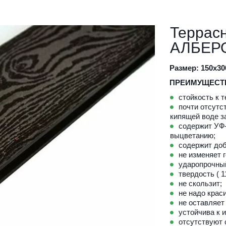
Террасн
АЛБЕР
Размер: 150х30
ПРЕИМУЩЕСТ
стойкость к 
почти отсутс
кипящей воде за 
содержит УФ-
выцветанию;
содержит доб
не изменяет 
ударопрочный
твердость ( 1
не скользит; 
не надо крас
не оставляет 
устойчива к 
отсутствуют 