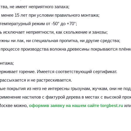
тва, не имеет неприятного запаха;
е менее 15 лет при условии правильного монтажа;
 температурный режим от -50° до +70°;
ь исключает неприятности, как скольжение и занозы;
ужны ни лак, ни специальная пропитка, ни другие средства;
в процессе производства волокна древесины покрываются плёнко
онтажа;
держивает горение. Имеется соответствующий сертификат.
рассыхается и не растрескивается. 
ные покрытия из него не интересны грызунам, жучкам, они не по
применение настилов с фактурой дерева в местах с высокой про
Москве можно, 
оформив заявку на нашем сайте torgbest.ru
 или