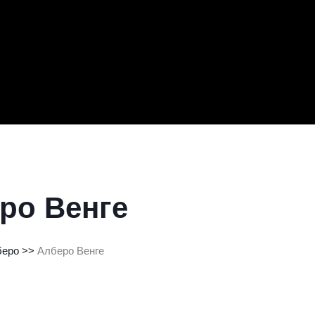
ро Венге
беро
 >>
Алберо Венге