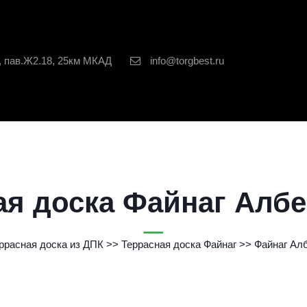
, пав.Ж2.18, 25км МКАД
info@torgbest.ru
ая доска Файнаг Албе
ррасная доска из ДПК
 >>
Террасная доска Файнаг
 >> 
Файнаг Ал