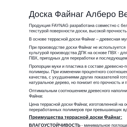
Доска Файнаг Алберо В
Продукция FAYNAG разработана совместно с бель
текстурой поверхности доски, высокой прочностью
В основе террасной доски Файнаг – древесная м
При производстве доски Файнаг не используется 
культурой производства ДПК на основе ПВХ - для
ПВХ, пригодных для переработки и последующем 
Пропорции муки и пластика в составе древесно-п
полимеры. При изменении процентного соотношен
качества, с ухудшениями других показателей гот
натуральное дерево, но понизит его прочность и г
Оптимальным соотношением древесного наполните
Файнаг.
Цена террасной доски Файнаг, изготовленной на 
переработанных полимеров при превышающих вдв
Преимущества террасной доски Файнаг:
ВЛАГОУСТОЙЧИВОСТЬ
 - минимальное поглоще