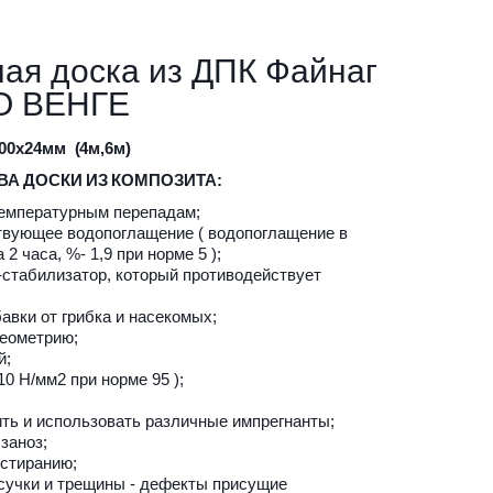
ая доска из ДПК Файнаг 
О ВЕНГЕ
00х24мм  
(
4м,6м)
ВА
ДОСКИ
ИЗ
КОМПОЗИТА:
температурным перепадам;
твующее водопоглащение ( водопоглащение в 
2 часа, %- 1,9 при норме 5 );
стабилизатор, который противодействует 
авки от грибка и насекомых;
геометрию;
; 
10 Н/мм2 при норме 95 );
ить и использовать различные импрегнанты;
заноз; 
истиранию;
сучки и трещины - дефекты присущие 