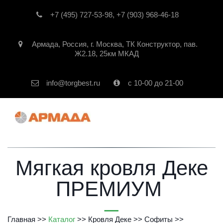
+7 (495) 727-53-98
,
+7 (903) 968-46-18
Армада
,
Россия
,
г. Москва
,
ТК Конструктор, пав.
Ж2.18, 25км МКАД
info@torgbest.ru
с 10-00 до 21-00
Мягкая кровля Деке
ПРЕМИУМ
Главная
 >> 
Каталог 
>> 
Кровля Деке
 >> 
Софиты
 >> 