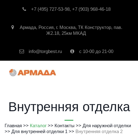
+7 (495) 727-53-98
,
+7 (903) 968-46-18
Армада
,
Россия
,
г. Москва
,
ТК Конструктор, пав.
Ж2.18, 25км МКАД
info@torgbest.ru
с 10-00 до 21-00
Внутренняя отделка
Главная
 >> 
Каталог
 >> 
Контакты
 >> 
Для наружной отделки
>> 
Для внутренней отделки 1
>> 
Внутренняя отделка 2